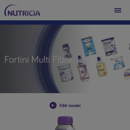
Fortini Multi Fibre
Kõik toodet