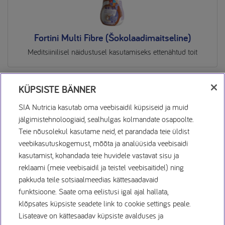
Fortini Multi Fibre (Šokolaadimaitseline)
Meditsiinilisel näidustusel kasutamiseks ettenähtud toit
KÜPSISTE BÄNNER
SIA Nutricia kasutab oma veebisaidil küpsiseid ja muid
jälgimistehnoloogiaid, sealhulgas kolmandate osapoolte.
Teie nõusolekul kasutame neid, et parandada teie üldist
veebikasutuskogemust, mõõta ja analüüsida veebisaidi
Küpsiste Avaldus
kasutamist, kohandada teie huvidele vastavat sisu ja
reklaami (meie veebisaidil ja teistel veebisaitidel) ning
pakkuda teile sotsiaalmeedias kättesaadavaid
Privaatsuspoliitika
funktsioone. Saate oma eelistusi igal ajal hallata,
klõpsates küpsiste seadete link to cookie settings peale.
Kasutamistingimused
Lisateave on kättesaadav küpsiste avalduses ja