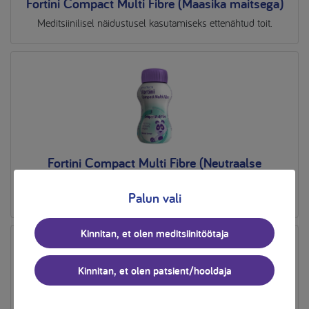
Fortini Compact Multi Fibre (Maasika maitsega)
Meditsiinilisel näidustusel kasutamiseks ettenähtud toit.
Fortini Compact Multi Fibre (Neutraalse
maitsega)
Palun vali
Meditsiinilisel näidustusel kasutamiseks ettenähtud toit
Kinnitan, et olen meditsiinitöötaja
Kinnitan, et olen patsient/hooldaja