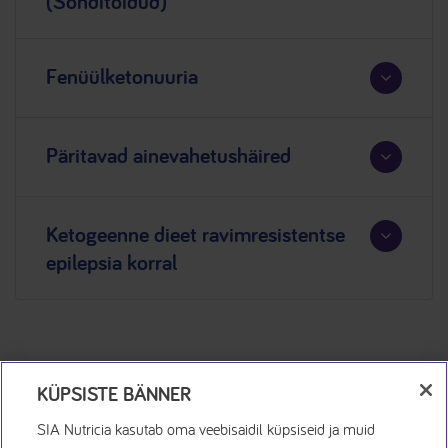
(Sonditoidud)
Fenüülketonuuria
Päritavad ainevahetushäired
Ketogeenne dieet ravimresistentse
epilepsia korral
KÜPSISTE BÄNNER
SIA Nutricia kasutab oma veebisaidil küpsiseid ja muid