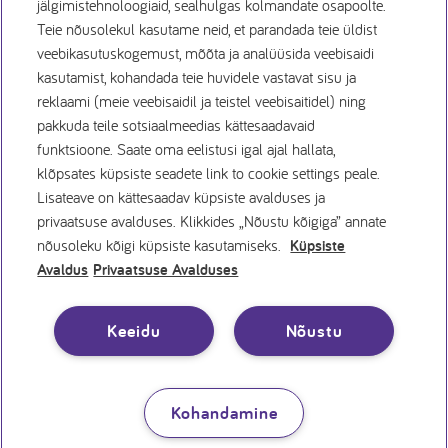
jälgimistehnoloogiaid, sealhulgas kolmandate osapoolte.
Teie nõusolekul kasutame neid, et parandada teie üldist
veebikasutuskogemust, mõõta ja analüüsida veebisaidi
Küpsiste Avaldus
kasutamist, kohandada teie huvidele vastavat sisu ja
reklaami (meie veebisaidil ja teistel veebisaitidel) ning
pakkuda teile sotsiaalmeedias kättesaadavaid
Privaatsuspoliitika
funktsioone. Saate oma eelistusi igal ajal hallata,
klõpsates küpsiste seadete link to cookie settings peale.
Kasutamistingimused
Lisateave on kättesaadav küpsiste avalduses ja
privaatsuse avalduses. Klikkides „Nõustu kõigiga” annate
nõusoleku kõigi küpsiste kasutamiseks.
Küpsiste
Küpsiste eelistused
Avaldus
Privaatsuse Avalduses
Õiguslik teade
Keeidu
Nõustu
Kohandamine
© 1996 - 2026 Nutricia