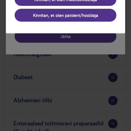
soovitusel ja järelevalve all.
Düsfaagia ehk neelamishäire
Jätkates nõustute, et Nutricia annab teile selle teabe teie
Kinnitan, et olen patsient/hooldaja
isiklikul palvel.
Operatsioonieelne
Jätka
Neeruhaigused
Diabeet
Alzheimeri tõbi
Enteraalsed toitmisravi preparaadid