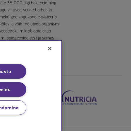
 üle 35 000 liigi baktereid ning
gu viirused, seened, arhed ja
tmekülgne kogukond eksisteerib
las ja võib mõjutada organismi
seedetrakti mikrobioota aitab
smi patogeenide eest ja samas
,3], nagu …
õustu
eeidu
ndamine