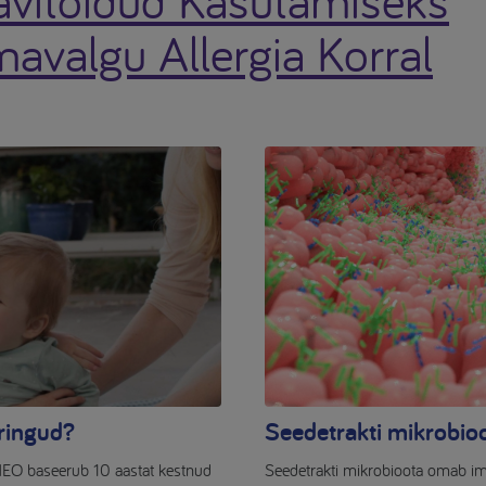
avalgu Allergia Korral
ringud?
Seedetrakti mikrobio
EO baseerub 10 aastat kestnud
Seedetrakti mikrobioota omab i