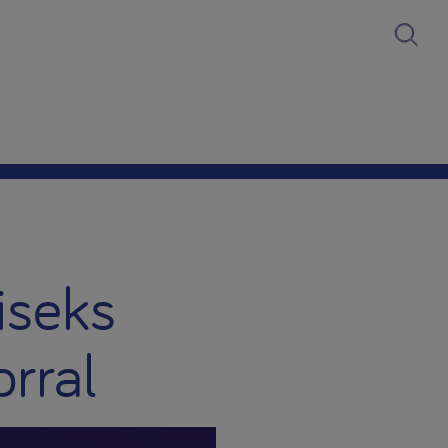
iseks
rral