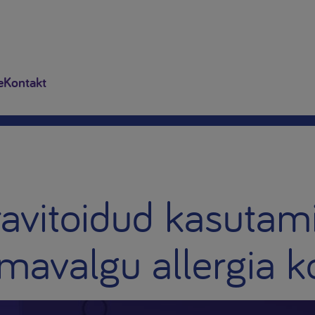
e
Kontakt
 ravitoidud kasutam
mavalgu allergia ko