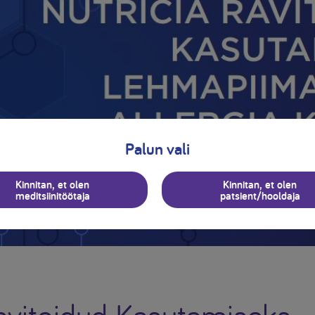
Palun vali
Kinnitan, et olen
Kinnitan, et olen
meditsiinitöötaja
patsient/hooldaja
Ravitoidud Kasutamiseks