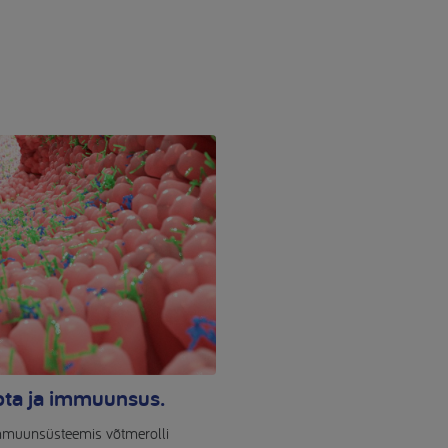
ota ja immuunsus.
mmuunsüsteemis võtmerolli