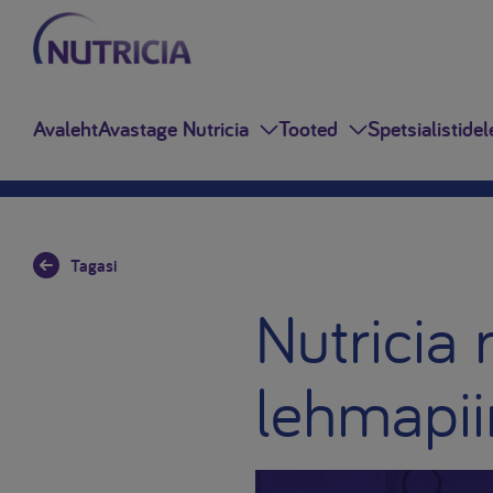
Avaleht
Avastage Nutricia
Tooted
Spetsialistidel
Tagasi
Nutricia
lehmapii