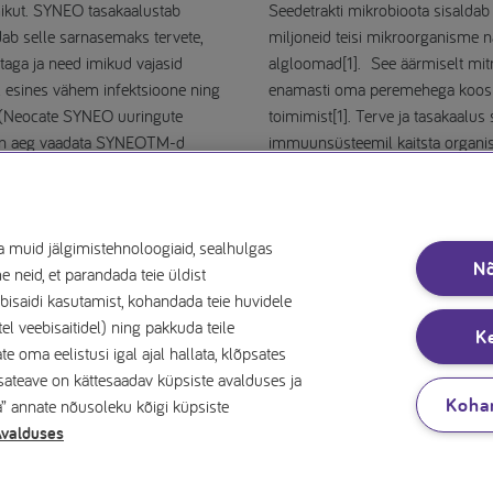
mikut. SYNEO tasakaalustab
Seedetrakti mikrobioota sisaldab
ab selle sarnasemaks tervete,
miljoneid teisi mikroorganisme na
taga ja need imikud vajasid
algloomad[1]. See äärmiselt mi
l esines vähem infektsioone ning
enamasti oma peremehega kooskõ
si (Neocate SYNEO uuringute
toimimist[1]. Terve ja tasakaalus 
 On aeg vaadata SYNEOTM-d
immuunsüsteemil kaitsta organi
taluda ka muidu ohutuid aineid[2
Lugege lisaks
a muid jälgimistehnoloogiaid, sealhulgas
N
neid, et parandada teie üldist
isaidi kasutamist, kohandada teie huvidele
tel veebisaitidel) ning pakkuda teile
K
 oma eelistusi igal ajal hallata, klõpsates
Lisateave on kättesaadav küpsiste avalduses ja
Koha
a” annate nõusoleku kõigi küpsiste
Avalduses