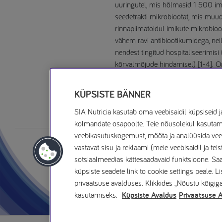
uuringutel, mis hõlmasid 1 500 i
seedetrakti mikrobiootat, mis muud
rinnapiimatoidul imikute mikrobioo
vähem ravi antibiootikumidega, nei
nendest tingitud hospitaliseerimi
kõrvalmõjude hindamisel) [1-4].
värske pilguga ja teha …
KÜPSISTE BÄNNER
Lugege lisaks
SIA Nutricia kasutab oma veebisaidil küpsiseid j
kolmandate osapoolte. Teie nõusolekul kasutame 
veebikasutuskogemust, mõõta ja analüüsida veeb
vastavat sisu ja reklaami (meie veebisaidil ja teis
sotsiaalmeedias kättesaadavaid funktsioone. Saate
küpsiste seadete link to cookie settings peale. 
privaatsuse avalduses. Klikkides „Nõustu kõigig
kasutamiseks.
Küpsiste Avaldus
Privaatsuse 