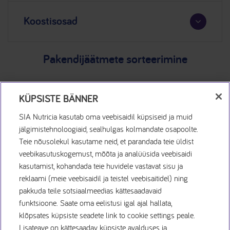
Koostisosad
Pakendijäätmete sorteerimine
KÜPSISTE BÄNNER
SIA Nutricia kasutab oma veebisaidil küpsiseid ja muid
jälgimistehnoloogiaid, sealhulgas kolmandate osapoolte.
Teie nõusolekul kasutame neid, et parandada teie üldist
veebikasutuskogemust, mõõta ja analüüsida veebisaidi
Küpsiste Avaldus
kasutamist, kohandada teie huvidele vastavat sisu ja
reklaami (meie veebisaidil ja teistel veebisaitidel) ning
pakkuda teile sotsiaalmeedias kättesaadavaid
Privaatsuspoliitika
funktsioone. Saate oma eelistusi igal ajal hallata,
klõpsates küpsiste seadete link to cookie settings peale.
Kasutamistingimused
Lisateave on kättesaadav küpsiste avalduses ja