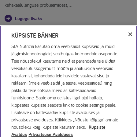
kehakaalulanguse probleemidest, …
Lugege lisaks
KÜPSISTE BÄNNER
SIA Nutricia kasutab oma veebisaidil küpsiseid ja muid
jälgimistehnoloogiaid, sealhulgas kolmandate osapoolte.
Teie nõusolekul kasutame neid, et parandada teie üldist
veebikasutuskogemust, mõõta ja analüüsida veebisaidi
Küpsiste Avaldus
kasutamist, kohandada teie huvidele vastavat sisu ja
reklaami (meie veebisaidil ja teistel veebisaitidel) ning
pakkuda teile sotsiaalmeedias kättesaadavaid
Privaatsuspoliitika
funktsioone. Saate oma eelistusi igal ajal hallata,
klõpsates küpsiste seadete link to cookie settings peale.
Kasutamistingimused
Lisateave on kättesaadav küpsiste avalduses ja
privaatsuse avalduses. Klikkides „Nõustu kõigiga” annate
nõusoleku kõigi küpsiste kasutamiseks.
Küpsiste
Küpsiste eelistused
Avaldus
Privaatsuse Avalduses