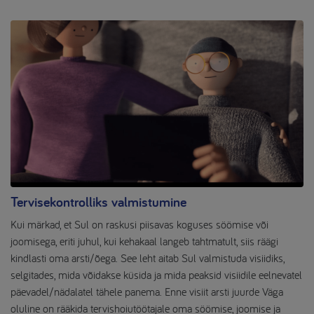
Tervisekontrolliks valmistumine
Kui märkad, et Sul on raskusi piisavas koguses söömise või
joomisega, eriti juhul, kui kehakaal langeb tahtmatult, siis räägi
kindlasti oma arsti/õega. See leht aitab Sul valmistuda visiidiks,
selgitades, mida võidakse küsida ja mida peaksid visiidile eelnevatel
päevadel/nädalatel tähele panema. Enne visiit arsti juurde Väga
oluline on rääkida tervishoiutöötajale oma söömise, joomise ja