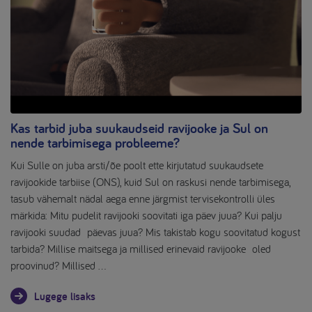
Kas tarbid juba suukaudseid ravijooke ja Sul on
nende tarbimisega probleeme?
Kui Sulle on juba arsti/õe poolt ette kirjutatud suukaudsete
ravijookide tarbiise (ONS), kuid Sul on raskusi nende tarbimisega,
tasub vähemalt nädal aega enne järgmist tervisekontrolli üles
märkida: Mitu pudelit ravijooki soovitati iga päev juua? Kui palju
ravijooki suudad päevas juua? Mis takistab kogu soovitatud kogust
tarbida? Millise maitsega ja millised erinevaid ravijooke oled
proovinud? Millised …
Lugege lisaks