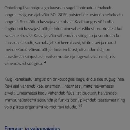
Onkoloogilise haigusega kaasneb sageli tahtmatu kehakaalu
langus. Haiguse ajal võib 30–80% patsientidel esineda kehakaalu
langust. See sõltub kasvaja asukohast. Kaalulangus võib olla
tingitud nii kasvajast põhjustatud ainevahetuslikest muutustest kui
.vastasest ravist Kasvaja võib vähendada söögiisu ja soodustada
lihasmassi kadu, samal ajal kui keemiaravi, kiiritusravi ja muud
ravimeetodid võivad põhjustada iiveldust, oksendamist, suu
limaskesta kahjustusi, maitsemuutusi ja tugevat väsimust, mis
4
vähendavad söögiisu.
Kuigi kehakaalu langus on onkoloogias sage, ei ole see sugugi hea.
Ravi ajal väheneb kaal enamasti lihasmassi, mitte rasvamassi
arvelt. Lihasmassi kadu vähendab füüsilist jõudlust, halvendab
immuunsüsteemi seisundit ja funktsiooni, pikendab taastumist ning
4,5
võib piirata organismi võimet ravi taluda.
Energia- ja valguvajadus