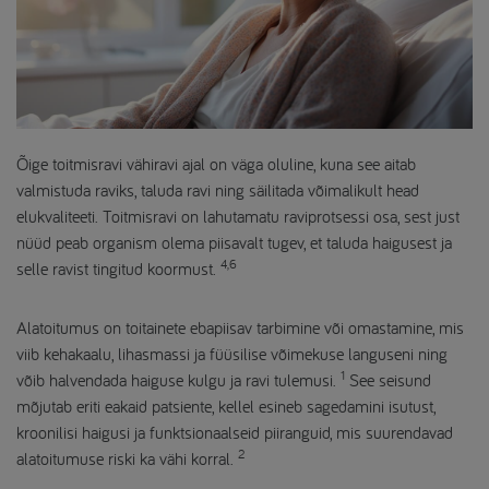
Õige toitmisravi vähiravi ajal on väga oluline, kuna see aitab
valmistuda raviks, taluda ravi ning säilitada võimalikult head
elukvaliteeti. Toitmisravi on lahutamatu raviprotsessi osa, sest just
nüüd peab organism olema piisavalt tugev, et taluda haigusest ja
4,6
selle ravist tingitud koormust.
Alatoitumus on toitainete ebapiisav tarbimine või omastamine, mis
viib kehakaalu, lihasmassi ja füüsilise võimekuse languseni ning
1
võib halvendada haiguse kulgu ja ravi tulemusi.
See seisund
mõjutab eriti eakaid patsiente, kellel esineb sagedamini isutust,
kroonilisi haigusi ja funktsionaalseid piiranguid, mis suurendavad
2
alatoitumuse riski ka vähi korral.