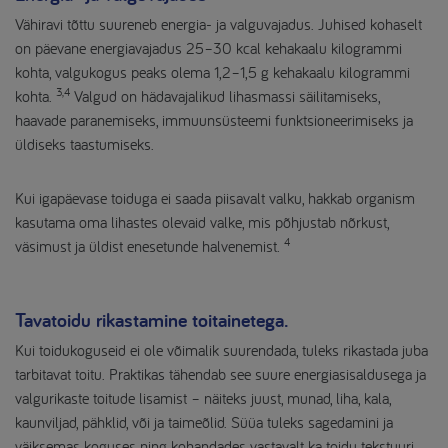
Vähiravi tõttu suureneb energia- ja valguvajadus. Juhised kohaselt
on päevane energiavajadus 25–30 kcal kehakaalu kilogrammi
kohta, valgukogus peaks olema 1,2–1,5 g kehakaalu kilogrammi
3,4
kohta.
Valgud on hädavajalikud lihasmassi säilitamiseks,
haavade paranemiseks, immuunsüsteemi funktsioneerimiseks ja
üldiseks taastumiseks.
Kui igapäevase toiduga ei saada piisavalt valku, hakkab organism
kasutama oma lihastes olevaid valke, mis põhjustab nõrkust,
4
väsimust ja üldist enesetunde halvenemist.
Tavatoidu rikastamine toitainetega.
Kui toidukoguseid ei ole võimalik suurendada, tuleks rikastada juba
tarbitavat toitu. Praktikas tähendab see suure energiasisaldusega ja
valgurikaste toitude lisamist – näiteks juust, munad, liha, kala,
kaunviljad, pähklid, või ja taimeõlid. Süüa tuleks sagedamini ja
väiksemas koguses ning kohandades vastavalt ka toidu tekstuuri.