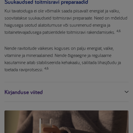
Suukaudsed toitmisravi preparaadid
Kui tavatoiduga ei ole võimalik saada piisavalt energiat ja valku,
soovitatakse suukaudseid toitmisravi preparaate. Need on mõeldud
haigusega seotud alatoitumuse või suurenenud energia ja
4,6
toitainetevajadusega patsientidele toitmisravi rakendamiseks.
Nende ravitoitude väikeses koguses on palju energiat, valke,
vitamiine ja mineraalaineid. Nende õigeaegne ja regulaarne
kasutamine aitab stabiliseerida kehakaalu, säilitada lihasjõudu ja
4,6
toetada raviprotsessi.
Kirjanduse viited